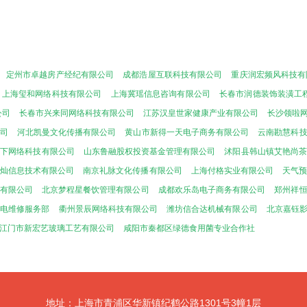
定州市卓越房产经纪有限公司
成都浩屋互联科技有限公司
重庆润宏频风科技有
上海玺和网络科技有限公司
上海冀瑶信息咨询有限公司
长春市润德装饰装潢工
公司
长春市兴来同网络科技有限公司
江苏汉皇世家健康产业有限公司
长沙领啦
司
河北凯曼文化传播有限公司
黄山市新得一天电子商务有限公司
云南勘慧科
天下网络科技有限公司
山东鲁融股权投资基金管理有限公司
沭阳县韩山镇艾艳尚茶
灿信息技术有限公司
南京礼脉文化传播有限公司
上海付格实业有限公司
天气
有限公司
北京梦程星餐饮管理有限公司
成都欢乐岛电子商务有限公司
郑州祥
家电维修服务部
衢州景辰网络科技有限公司
潍坊信合达机械有限公司
北京嘉钰
江门市新宏艺玻璃工艺有限公司
咸阳市秦都区绿德食用菌专业合作社
地址：上海市青浦区华新镇纪鹤公路1301号3幢1层