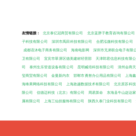
友情链接：
北京泰亿冠商贸有限公司
北京蓝胖子教育咨询有限公司
子科技有限公司
深圳市禹田科技有限公司
合肥泓微科技有限公司
成都语沐电子商务有限公司
海南电影网
深圳市兄弟联合电子有限
卫有限公司
宜宾市翠屏区德美建材经营部
天津郎君信息科技有限公
司
泰州生乐管道设备有限公司
昆明臧培科技有限公司
漳州会商
玺商贸有限公司
金曼新内衣
邯郸市勇努办公用品有限公司
上海鑫
海绛果网络科技有限公司
上海政越数据技术有限公司
北京原苏科技
限公司
信德迈科技（北京）有限公司
周易算命
东海县牛山赵达
属有限公司
上海三仙担服饰有限公司
陕西久泰门业科技有限公司